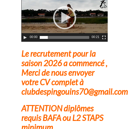
-- Les moniteurs
Parents
-- INSCRIPTION
-- Localisation
00:00
00:21
-- Horaires
Le recrutement pour la
saison 2026 a commencé ,
-- Activités
Merci de nous envoyer
-- Revue de Presse
votre CV complet à
Actualités
clubdespingouins70@gmail.com
-- Actualités
ATTENTION diplômes
-- Saison 2026
requis BAFA ou L2 STAPS
Les Anciens
minimum