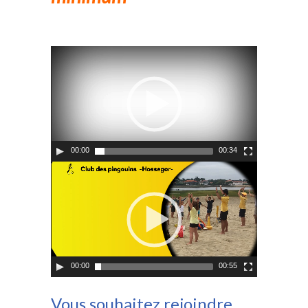
-- Association
-- Records
Partenaires
Contact
Recrutement
00:00
00:34
00:00
00:55
Vous souhaitez rejoindre