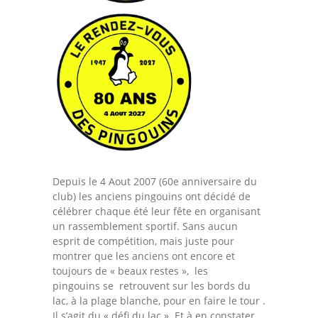
-- Association
-- Records
Partenaires
Contact
Recrutement
Depuis le 4 Aout 2007 (60
e
anniversaire du
club)
les anciens pingouins ont décidé de
célébrer chaque été leur fête en organisant
un rassemblement sportif. Sans aucun
esprit de compétition, mais juste pour
montrer que les anciens ont encore et
toujours de « beaux restes », les
pingouins se retrouvent sur les bords du
lac, à la plage blanche, pour en faire le tour .
Il s’agit du « défi du lac ». Et à en constater