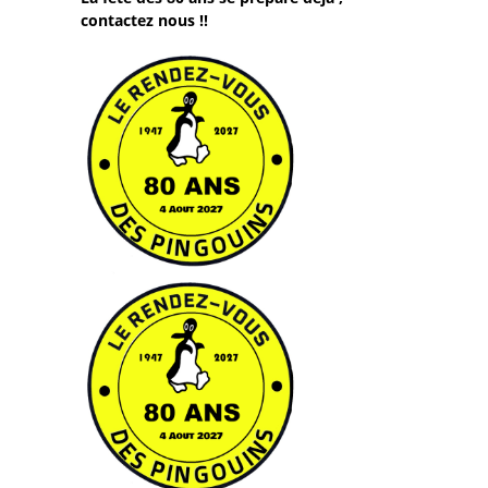
-- Les moniteurs
contactez nous !!
Parents
-- INSCRIPTION
-- Localisation
-- Horaires
-- Activités
-- Revue de Presse
Actualités
-- Actualités
-- Saison 2026
Les Anciens