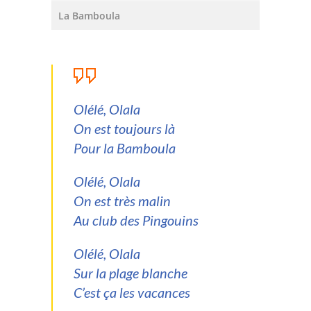
-- Association
La Bamboula
-- Records
Partenaires
Contact
Olélé, Olala
On est toujours là
Recrutement
Pour la Bamboula
Olélé, Olala
On est très malin
Au club des Pingouins
Olélé, Olala
Sur la plage blanche
C’est ça les vacances