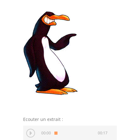
-- Les moniteurs
Parents
-- INSCRIPTION
-- Localisation
-- Horaires
-- Activités
-- Revue de Presse
Actualités
-- Actualités
Ecouter un extrait :
-- Saison 2026
Les Anciens
00:00
00:17