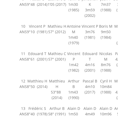
ANS
9″48 (2014)
1’05 (2017)
1m30
K
7m37
-- Association
(1985)
3m59
(1988)
(2002)
-- Records
10
Vincent P
Mathieu H
Antoine
Vincent P
Boris M
Ma
Partenaires
ANS
9″10 (1981)
57″ (2012)
M
3m76
9m50
1m40
(1981)
(1984)
Contact
(1979)
Recrutement
11
Edouard T
Mathieu C
Vincent
Edouard
Nicolas
Pa
ANS
8″61 (2001)
57″ (2001)
P
T
M
4
1m42
4m16
8m76
(1982)
(2001)
(1988)
12
Matthieu H
Matthieu
Arthur
Pascal B
Cyril H
Ma
ANS
8″50 (2014)
H
B
4m10
10m84
53″88
1m43
(2017)
(1988)
4
(2014)
(1990)
13
Frédéric S
Arthur B
Alain D
Alain D
Alain D
Ar
ANS
8″40 (1978)
58″ (1991)
1m50
4m49
10m96