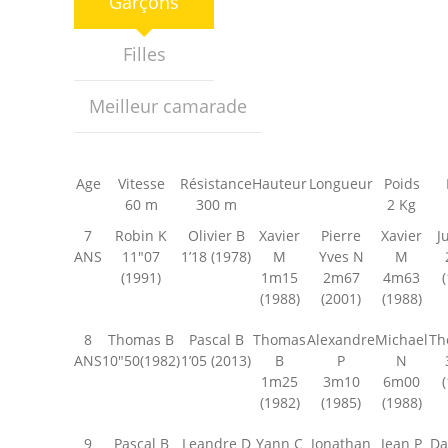
Garçons
-- Les moniteurs
Parents
Filles
-- INSCRIPTION
Meilleur camarade
-- Localisation
-- Horaires
Age
Vitesse
Résistance
Hauteur
Longueur
Poids
60 m
300 m
2 Kg
-- Activités
7
Robin K
Olivier B
Xavier
Pierre
Xavier
J
ANS
11″07
1’18 (1978)
M
Yves N
M
-- Revue de Presse
(1991)
1m15
2m67
4m63
(1988)
(2001)
(1988)
Actualités
8
Thomas B
Pascal B
Thomas
Alexandre
Michael
Th
-- Actualités
ANS
10″50(1982)
1’05 (2013)
B
P
N
1m25
3m10
6m00
-- Saison 2026
(1982)
(1985)
(1988)
Les Anciens
9
Pascal B
Leandre D
Yann C
Jonathan
Jean P
Da