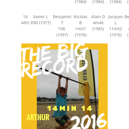
(1984)
(1984)
(1984)
14
Xavier L
Benjamin
Nicolas
Alain D
Jacques
Be
ANS
8’80 (1977)
T
B
4m46
L
1’06
1m57
(1985)
11m52
(1997)
(1976)
(1976)