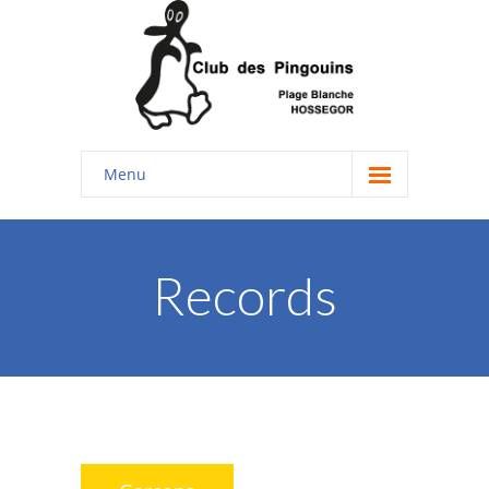
Menu
Accueil
Enfants
Records
-- Les groupes
-- Hymne du club
-- le Club en photos
-- Livre d'or