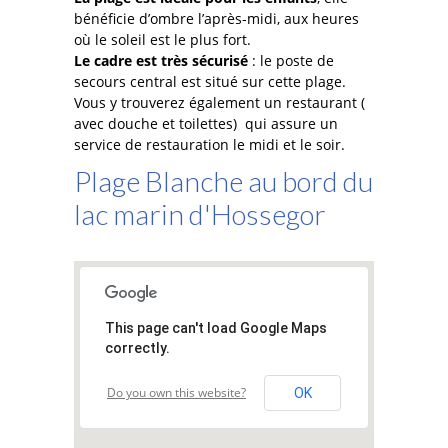
-- Les moniteurs
bénéficie d’ombre l’après-midi, aux heures
où le soleil est le plus fort.
Parents
Le cadre est très sécurisé
: le poste de
secours central est situé sur cette plage.
-- INSCRIPTION
Vous y trouverez également un restaurant (
avec douche et toilettes) qui assure un
-- Localisation
service de restauration le midi et le soir.
Plage Blanche au bord du
-- Horaires
lac marin d'Hossegor
-- Activités
-- Revue de Presse
Actualités
This page can't load Google Maps
-- Actualités
correctly.
-- Saison 2026
Do you own this website?
OK
Les Anciens