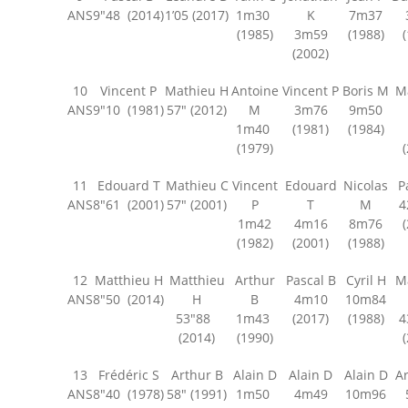
ANS
9″48 (2014)
1’05 (2017)
1m30
K
7m37
-- Association
(1985)
3m59
(1988)
(2002)
-- Records
10
Vincent P
Mathieu H
Antoine
Vincent P
Boris M
Ma
Partenaires
ANS
9″10 (1981)
57″ (2012)
M
3m76
9m50
1m40
(1981)
(1984)
Contact
(1979)
Recrutement
11
Edouard T
Mathieu C
Vincent
Edouard
Nicolas
Pa
ANS
8″61 (2001)
57″ (2001)
P
T
M
4
1m42
4m16
8m76
(1982)
(2001)
(1988)
12
Matthieu H
Matthieu
Arthur
Pascal B
Cyril H
Ma
ANS
8″50 (2014)
H
B
4m10
10m84
53″88
1m43
(2017)
(1988)
4
(2014)
(1990)
13
Frédéric S
Arthur B
Alain D
Alain D
Alain D
Ar
ANS
8″40 (1978)
58″ (1991)
1m50
4m49
10m96