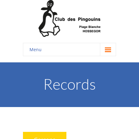
Menu
Accueil
Enfants
Records
-- Les groupes
-- Hymne du club
-- le Club en photos
-- Livre d'or