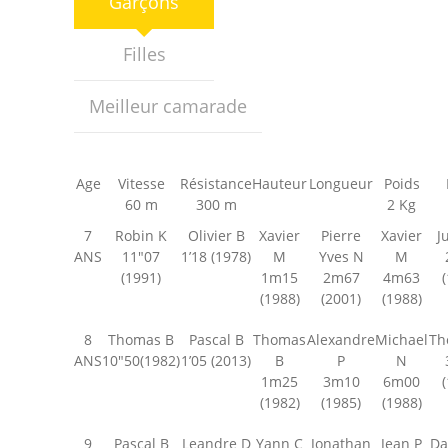
Garçons
-- Les moniteurs
Parents
Filles
-- INSCRIPTION
Meilleur camarade
-- Localisation
-- Horaires
Age
Vitesse
Résistance
Hauteur
Longueur
Poids
60 m
300 m
2 Kg
-- Activités
7
Robin K
Olivier B
Xavier
Pierre
Xavier
J
ANS
11″07
1’18 (1978)
M
Yves N
M
-- Revue de Presse
(1991)
1m15
2m67
4m63
(1988)
(2001)
(1988)
Actualités
8
Thomas B
Pascal B
Thomas
Alexandre
Michael
Th
-- Actualités
ANS
10″50(1982)
1’05 (2013)
B
P
N
1m25
3m10
6m00
-- Saison 2026
(1982)
(1985)
(1988)
Les Anciens
9
Pascal B
Leandre D
Yann C
Jonathan
Jean P
Da