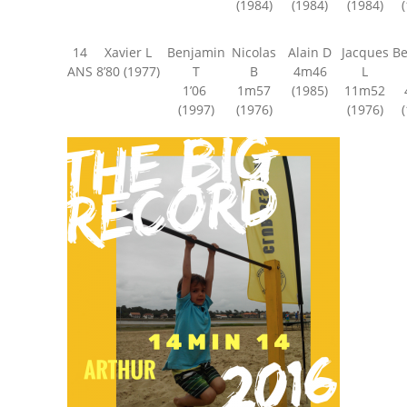
(1984)
(1984)
(1984)
14
Xavier L
Benjamin
Nicolas
Alain D
Jacques
Be
ANS
8’80 (1977)
T
B
4m46
L
1’06
1m57
(1985)
11m52
(1997)
(1976)
(1976)