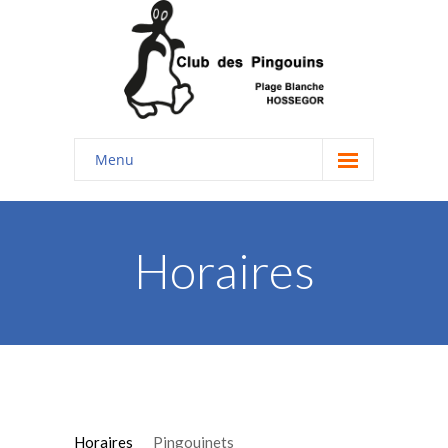
Menu
Accueil
Enfants
Horaires
-- Les groupes
-- Hymne du club
-- le Club en photos
-- Livre d'or
Horaires
Pingouinets